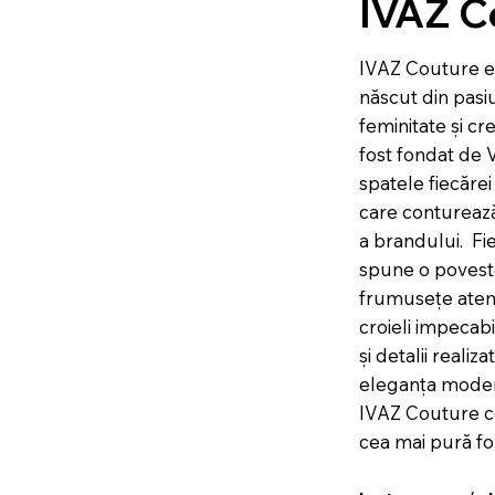
IVAZ C
IVAZ Couture e
născut din pasi
feminitate și cre
fost fondat de V
spatele fiecărei
care conturează 
a brandului. Fi
spune o poveste
frumusețe atem
croieli impecabi
și detalii realiz
eleganța modern
IVAZ Couture ce
cea mai pură fo