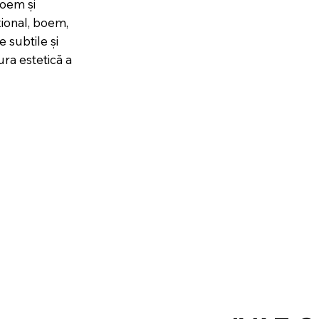
 boem și
țional, boem,
e subtile și
ra estetică a