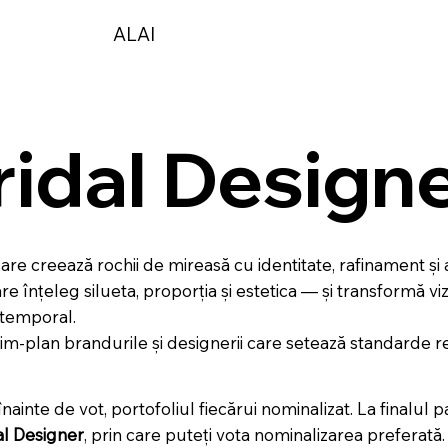
ALAI
ridal Design
re creează rochii de mireasă cu identitate, rafinament și 
are înțeleg silueta, proporția și estetica — și transformă vi
atemporal.
im-plan brandurile și designerii care setează standarde re
inte de vot, portofoliul fiecărui nominalizat. La finalul pa
al Designer
, prin care puteți vota nominalizarea preferată.