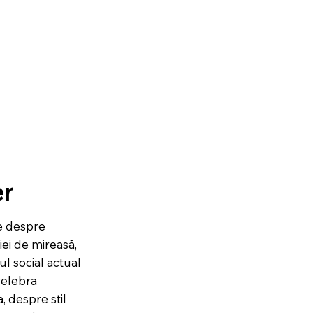
er
te despre
iei de mireasă,
ul social actual
celebra
, despre stil