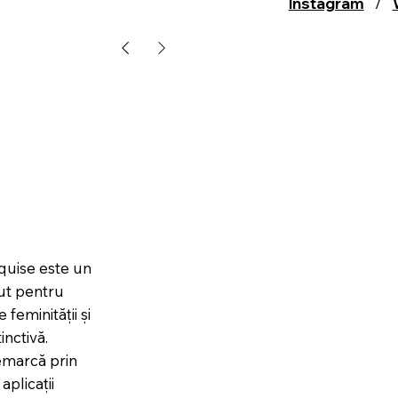
Instagram
/
quise este un
ut pentru
 feminității și
inctivă.
emarcă prin
aplicații