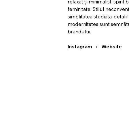
relaxat și minimalist, spirit
feminitate. Stilul neconven
simplitatea studiată, detaliil
modernitatea sunt semnătu
brandului.
Instagram
/
Website