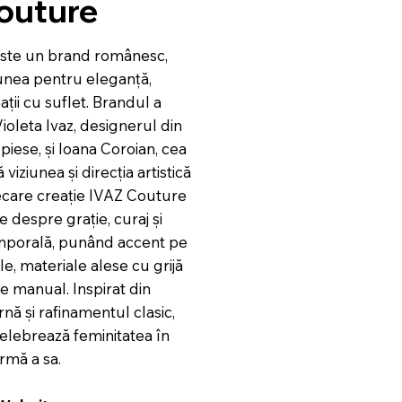
outure
ste un brand românesc,
unea pentru eleganță,
ații cu suflet. Brandul a
ioleta Ivaz, designerul din
 piese, și Ioana Coroian, cea
viziunea și direcția artistică
ecare creație IVAZ Couture
 despre grație, curaj și
porală, punând accent pe
le, materiale alese cu grijă
ate manual. Inspirat din
ă și rafinamentul clasic,
lebrează feminitatea în
rmă a sa.