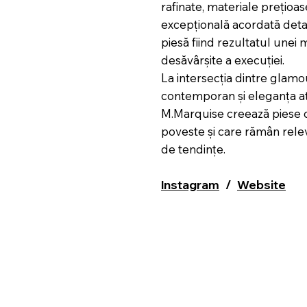
rafinate, materiale prețioase
excepțională acordată detali
piesă fiind rezultatul unei m
desăvârșite a execuției.
La intersecția dintre glamo
contemporan și eleganța a
M.Marquise creează piese 
poveste și care rămân rele
de tendințe.
Instagram
/
Website