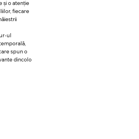
 și o atenție
ilor, fiecare
ăiestrii
ur-ul
temporală,
care spun o
vante dincolo