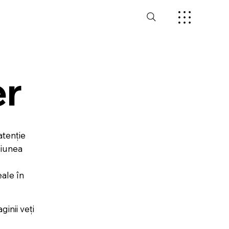
er
atenție
ziunea
ale în
ginii veți