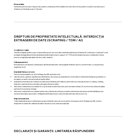
Răspundere
Solicitantul este exclusiv răspunzător pentru conținutul și informațiile furnizate către ALAI și pentru modul în care utilizează
Website-ul, în limitele acestor Termeni.
DREPTURI DE PROPRIETATE INTELECTUALĂ. INTERDICȚIA
EXTRAGERII DE DATE (SCRAPING / TDM / AI)
Conținut protejat
Textele, imaginile, grafica, logo-ul, denumirile, layout-ul și orice alte materiale publicate pe Website (în continuare „Conținutul”) sunt
protejate de legislația privind proprietatea intelectuală, inclusiv Legea nr. 8/1996 privind dreptul de autor și drepturile conexe,
precum și legislația aplicabilă mărcilor și altor drepturi.
Utilizare permisă
Este permisă consultarea Conținutului și distribuirea linkurilor către paginile Website-ului, în scop informativ, cu respectarea
drepturilor ALAI.
Interdicții fără acord scris
Fără acordul prealabil scris al ALAI Magazine SRL este interzisă:
reproducerea, copierea, republicarea, distribuirea, vânzarea sau exploatarea comercială a Conținutului (integral sau parțial), cu
excepția cazului în care este indicat explicit altfel;
preluarea sistematică de Conținut sau date de pe Website, prin mijloace automate sau manuale (inclusiv scraping, crawling,
indexare, colectare în baze de date, extragere de text și date);
utilizarea Conținutului sau a datelor în scop de analiză automatizată („text and data mining”), în orice formă, în afara situațiilor
permise în mod expres de lege;
utilizarea Conținutului sau a datelor pentru dezvoltarea de software ori pentru antrenarea, testarea sau îmbunătățirea unor
sisteme de învățare automată / inteligență artificială, inclusiv seturi de date derivate, fără acord scris.
Drepturi rezervate
Toate drepturile asupra Conținutului și asupra Website-ului sunt rezervate în mod expres de ALAI Magazine SRL, inclusiv
drepturile rezultate din calitatea de editor de presă, acolo unde este aplicabil.
DECLARAȚII ȘI GARANȚII. LIMITAREA RĂSPUNDERII