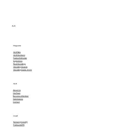
ALAI
Magazine
ALAI Talks
ALAI Members
Fashion Editorials
Inspirations
Real Weddings
Wedding Awards
Wedding Guide 2026
ALAI
About Us
Our Team
Become a Member
Submissions
Contact
Legal
Termeni și Condiții
Politica GDPR