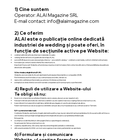
1) Cine suntem
Operator: ALAI Magazine SRL
E-mail contact: info@alaimagazine.com
2) Ce oferim
ALAI este o publicație online dedicată
industriei de wedding și poate oferi, în
funcție de secțiunile active pe Website:
conținut editorial (articole, interviuri, materiale vizuale);
catalog/listări de furnizori (publicate de echipa ALAI);
servicii B2B de promovare (de exemplu: interviu + prezență în catalog + conținut social media, conform ofertei/contractului);
formulare de contact/cerere ofertă/înscriere furnizor.
Important: În prezent Website-ul funcționează pe bază de formulare, fără conturi de utilizator și fără posibilitatea de publicare
directă de către public.
3) Destinație și eligibilitate (B2B)
Website-ul și serviciile ALAI sunt destinate în principal profesioniștilor și companiilor (B2B).
Prin trimiterea unui formular și/sau contractarea serviciilor, declari că:
reprezinți o entitate profesională sau acționezi în interes profesional;
ai dreptul să soliciți ofertă/servicii în numele companiei sau în nume propriu ca profesionist.
4) Reguli de utilizare a Website-ului
Te obligi să nu:
încerci să compromiți securitatea Website-ului (scanare, atacuri, acces neautorizat);
folosești metode automate de colectare a datelor sau de copiere masivă (scraping) fără acordul nostru scris;
transmiți prin formulare informații false, defăimătoare, ilegale ori care încalcă drepturi ale altora.
Putem restricționa accesul sau ignora solicitările care par abuzive, frauduloase sau contrare acestor Termeni.
5) Proprietate intelectuală
Conținutul Website-ului (texte, imagini, elemente grafice, logo, layout, denumiri) este proprietatea ALAI sau este utilizat în baza
unor licențe și este protejat de legislația privind drepturile de autor și proprietatea intelectuală.
Este permis:
să citești și să distribui linkuri către pagini (fără a copia integral conținutul).
Nu este permis fără acordul nostru scris:
copierea, republicarea, vânzarea, reproducerea integrală/parțială a conținutului;
utilizarea brandului ALAI într-un mod care sugerează asociere, parteneriat sau aprobare.
6) Formulare și comunicare
Website-ul conține formulare prin care ne