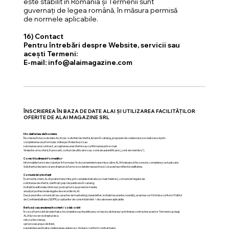
este stabilit în România și Termenii sunt
guvernați de legea română, în măsura permisă
de normele aplicabile.
16) Contact
Pentru întrebări despre Website, servicii sau
acești Termeni:
E-mail: info@alaimagazine.com
ÎNSCRIEREA ÎN BAZA DE DATE ALAI ȘI UTILIZAREA FACILITĂȚILOR
OFERITE DE ALAI MAGAZINE SRL
Modalitatea de înscriere
Înscrierea în baza de date ALAI (ex.: solicitări de ofertă, listare în catalog, propuneri de colaborare) se realizează prin:
completarea unui formular online pe Website și/sau
semnarea unui contract, acceptarea unei oferte sau confirmarea prin e-mail.
Website-ul nu oferă, în prezent, conturi de utilizator sau zonă de autentificare („cont de membru”).
Corectitudinea informațiilor
Informațiile furnizate voluntar în formular/în documentele transmise către ALAI trebuie să fie corecte, complete și actualizate.
Solicitantul declară că are dreptul să furnizeze datele respective și că acestea reflectă realitatea.
Comunicări și invitații
În urma înscrierii, ALAI poate transmite, prin canalele indicate (e-mail/telefon), comunicări legate de:
solicitarea de ofertă, clarificări, pași de publicare în catalog;
invitații la editoriale, interviuri, podcasturi sau proiecte media;
anunțuri profesionale legate de serviciile ALAI.
Dacă anumite comunicări au caracter de marketing (newsletter, invitații recurente, noutăți), acestea vor fi trimise conform Politicii
de Confidențialitate (GDPR) și opțiunilor de consimțământ / dezabonare aplicabile.
Refuzul sau anularea înscrierii / colaborării
În cazul furnizării de date false, incomplete sau înșelătoare, ori dacă solicitarea/activitatea contravine acestor Termeni sau legii,
ALAI își rezervă dreptul de a:
refuza înscrierea,
opri procesarea solicitării,
suspenda sau înceta colaborarea, după caz (inclusiv conform contractului).