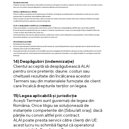
10) Linkuri către terți
Website-ul poate conține linkuri către platforme terțe (ex: Instagram, Facebook, website-uri ale furnizorilor). Nu controlăm aceste
site-uri și nu suntem responsabili pentru conținutul, politicile sau funcționarea lor.
11) Disponibilitate și modificări
Putem modifica, suspenda sau închide temporar Website-ul (integral sau parțial) pentru mentenanță, actualizări sau motive
operaționale. Nu garantăm disponibilitate neîntreruptă.
Putem actualiza acești Termeni. Data „Ultima actualizare” indică versiunea curentă. Utilizarea continuă a Website-ului după
modificări înseamnă acceptarea versiunii actualizate.
12) Protecția datelor (GDPR) și confidențialitate
Prelucrarea datelor cu caracter personal se face conform Politicii de Confidențialitate (GDPR): [link către Politica GDPR].
În funcție de instrumentele utilizate (ex: analytics), Website-ul poate folosi cookie-uri și tehnologii similare. Detalii în Politica de
Cookie-uri: [link către Politica de Cookie-uri].
Notă importantă: chiar dacă nu afișați reclame, o politică de cookie-uri este utilă pentru transparență și conformitate (mai ales
dacă există analytics sau servicii terțe care setează cookie-uri).
13) Limitarea răspunderii
În limitele permise de lege:
ALAI nu răspunde pentru pierderi indirecte (profit nerealizat, oportunități pierdute, impact reputațional) rezultate din utilizarea
Website-ului sau din serviciile prestate;
răspunderea totală a ALAI pentru servicii plătite, dacă este angajată, este limitată la valoarea sumelor achitate pentru serviciul în
cauză în perioada [ex: 3 luni] anterioară evenimentului care a generat reclamația, cu excepția situațiilor în care legea nu permite
limitarea.
14) Despăgubiri (indemnizație)
Clientul acceptă să despăgubească ALAI
pentru orice pretenții, daune, costuri sau
cheltuieli rezultate din încălcarea acestor
Termeni sau din materialele furnizate de client
care încalcă drepturile terților ori legea.
15) Legea aplicabilă și jurisdicție
Acești Termeni sunt guvernați de legea din
România. Orice litigiu se soluționează de
instanțele competente din [Sibiu/alt oraș], dacă
părțile nu convin altfel prin contract.
ALAI poate presta servicii către clienți din UE;
acest lucru nu schimbă faptul că operatorul