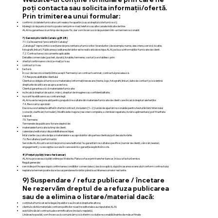
poți contacta sau solicita informații/ofertă.
Prin trimiterea unui formular:
confirmi că datele furnizate sunt reale și te aparțin (sau ai dreptul să le furnizezi);
înțelegi că răspunsul nostru poate veni prin e-mail, telefon sau alte canale indicate de tine.
ALAI nu garantează un timp de răspuns fix, dar vom încerca să răspundem într-un termen rezonabil.
7) Servicii și listări în Catalog (B2B)
7.1. Ce înseamnă “prezență în Catalog”
„Catalogul” reprezintă o secțiune de prezentare a furnizorilor/brandurilor (de exemplu: nume, descriere, servicii, locație,
fotografii, linkuri). Publicarea și editarea listărilor este realizată de echipa ALAI, pe baza informațiilor furnizate de client.
7.2. Contractare și documente aplicabile
Detaliile comerciale (pachet, durată, livrabile, termene, costuri) se stabilesc prin:
ofertă/confirmare scrisă (e-mail) și/sau
contract și/sau
factură.
În caz de neconcordanță între acești Termeni și un contract semnat, contractul prevalează.
7.3. Responsabilitățile clientului
Clientul se obligă să furnizeze materiale și informații necesare (texte, logo, fotografii, linkuri, date de contact) și să dețină
drepturile de utilizare asupra acestora.
Clientul garantează că materialele furnizate:
nu încalcă drepturi de autor, mărci, drepturi de imagine sau confidențialitate;
nu sunt înșelătoare sau contrare legii.
ALAI nu este responsabil pentru prejudicii rezultate din materiale furnizate de client care încalcă drepturi ale terților.
7.4. Revizuiri și aprobări
Dacă nu se stabilește altfel în ofertă/contract, includem [1–2] runde de ajustări rezonabile pentru textul listării/interviului
(corecții, clarificări, formulări). Modificările majore (rescrieri complete, schimbări repetate, livrări suplimentare) pot fi tarifate
separat.
7.5. Termene
Termenele de publicare/livrare depind de:
materialele furnizate la timp de client;
calendarul editorial și disponibilitatea echipei.
Întârzierile cauzate de lipsa materialelor sau aprobărilor din partea clientului pot decala livrările.
7.6. Rezultate și performanță
Serviciile ALAI sunt servicii de promovare/editorial. Nu garantăm rezultate specifice (număr de clienți, vânzări, leaduri,
engagement), cu excepția cazului în care există o garanție explicită în scris.
8) Prețuri și plăți (transfer bancar)
ALAI nu procesează plăți online pe Website. Plata se face prin transfer bancar, în baza facturii emise.
Reguli generale:
serviciile pot începe după confirmarea condițiilor comerciale și, dacă se aplică, după încasarea avansului/conform contractului;
neplata la termen poate duce la suspendarea livrărilor până la achitarea sumelor restante.
9) Suspendare / refuz publicare / încetare
Ne rezervăm dreptul de a refuza publicarea
sau de a elimina o listare/material dacă:
conținutul furnizat este ilegal, înșelător sau încalcă drepturile altora;
clientul solicită materiale contrare politicilor noastre editoriale sau reputației ALAI;
există încălcări contractuale semnificative (inclusiv neplată).
Unde este posibil, vom încerca să comunicăm și să oferim o soluție rezonabilă înainte de măsuri finale.