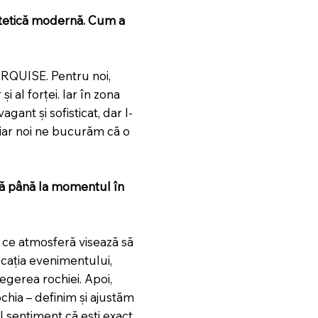
stetică modernă. Cum a
ARQUISE. Pentru noi,
i al forței. Iar în zona
gant și sofisticat, dar l-
 iar noi ne bucurăm că o
ă până la momentul în
, ce atmosferă visează să
cația evenimentului,
egerea rochiei. Apoi,
chia – definim și ajustăm
el sentiment că ești exact