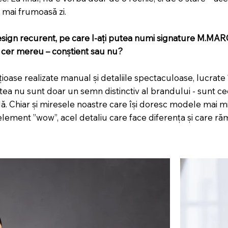
a mai frumoasă zi.
esign recurent, pe care l-ați putea numi signature M.MA
l cer mereu – conștient sau nu?
țioase realizate manual și detaliile spectaculoase, lucrate 
stea nu sunt doar un semn distinctiv al brandului - sunt c
ilă. Chiar și miresele noastre care își doresc modele mai m
 element ”wow”, acel detaliu care face diferența și care 