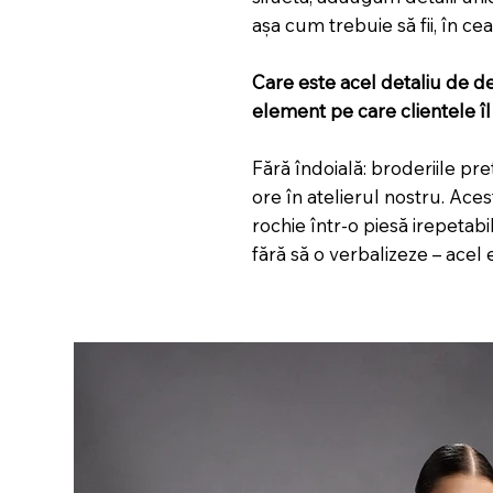
așa cum trebuie să fii, în ce
Care este acel detaliu de d
element pe care clientele î
Fără îndoială: broderiile pre
ore în atelierul nostru. Ace
rochie într-o piesă irepetab
fără să o verbalizeze – acel