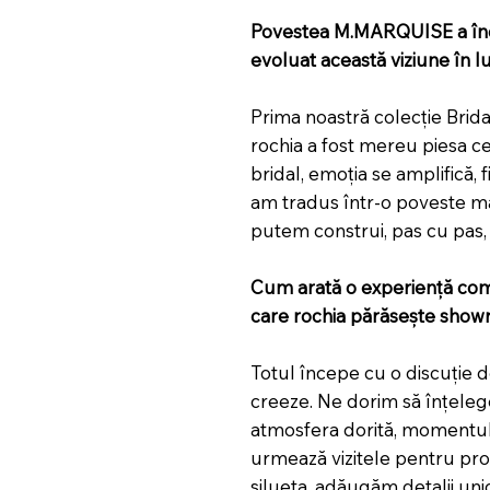
Povestea M.MARQUISE a înce
evoluat această viziune în l
Prima noastră colecție Brid
rochia a fost mereu piesa cent
bridal, emoția se amplifică, f
am tradus într-o poveste ma
putem construi, pas cu pas,
Cum arată o experiență co
care rochia părăsește sho
Totul începe cu o discuție d
creeze. Ne dorim să înțeleg
atmosfera dorită, momentul d
urmează vizitele pentru prob
silueta, adăugăm detalii unic