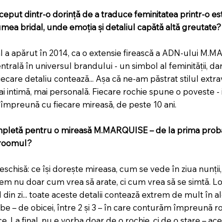
put dintr-o dorință de a traduce feminitatea printr-o e
umea bridal, unde emoția și detaliul capătă altă greutate?
al a apărut în 2014, ca o extensie firească a ADN-ului M.M
rală în universul brandului - un simbol al feminității, dar ș
iecare detaliu contează... Așa că ne-am păstrat stilul extrava
i intimă, mai personală. Fiecare rochie spune o poveste -
 împreună cu fiecare mireasă, de peste 10 ani.
mpletă pentru o mireasă M.MARQUISE – de la prima prob
wroomul?
eschisă: ce își dorește mireasa, cum se vede în ziua nunții
em nu doar cum vrea să arate, ci cum vrea să se simtă. Lo
in zi... toate aceste detalii contează extrem de mult în al
e – de obicei, între 2 și 3 – în care conturăm împreună ro
e. La final, nu e vorba doar de o rochie, ci de o stare – ac