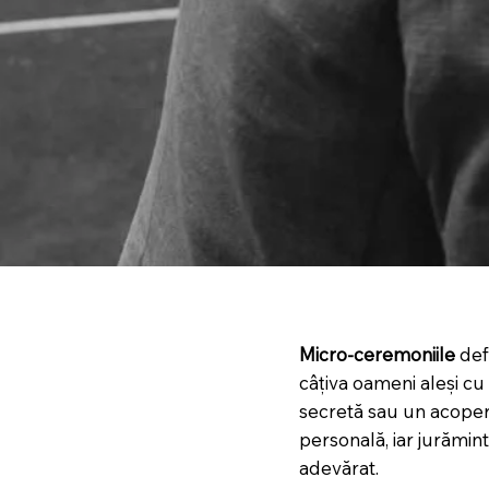
Micro-ceremoniile
defi
câțiva oameni aleși cu 
secretă sau un acoper
personală, iar jurămin
adevărat.