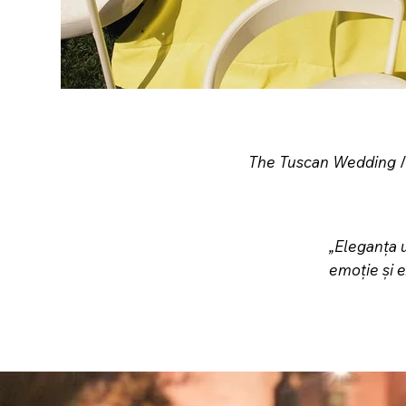
The Tuscan Wedding
/
„Eleganța u
emoție și e