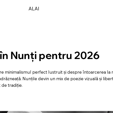
ALAI
 în Nunți pentru 2026
e minimalismul perfect lustruit și despre întoarcerea la n
drăzneață. Nunțile devin un mix de poezie vizuală și libe
de tradiție.