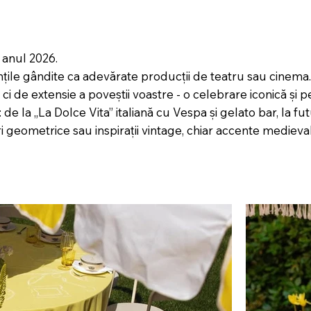
 anul 2026.
țile gândite ca adevărate producții de teatru sau cinema
ci de extensie a poveștii voastre - o celebrare iconică și p
de la „La Dolce Vita” italiană cu Vespa și gelato bar, la f
 geometrice sau inspirații vintage, chiar accente medievale