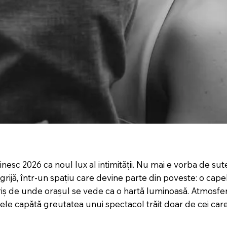
nesc 2026 ca noul lux al intimității. Nu mai e vorba de sute 
grijă, într-un spațiu care devine parte din poveste: o capel
iș de unde orașul se vede ca o hartă luminoasă. Atmosfer
tele capătă greutatea unui spectacol trăit doar de cei ca