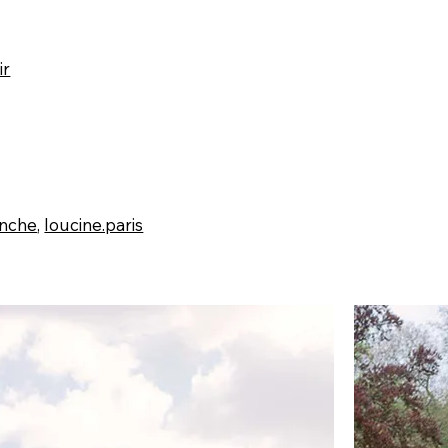
ir
nche
,
loucine.paris