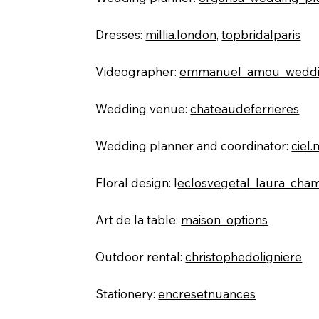
Dresses:
millia.london,
topbridalparis
Videographer:
emmanuel_amou_wedd
Wedding venue:
chateaudeferrieres
Wedding planner and coordinator:
ciel
Floral design:
l
eclosvegetal_laura_cha
Art de la table:
maison_options
Outdoor rental:
christophedoligniere
Stationery:
encresetnuances