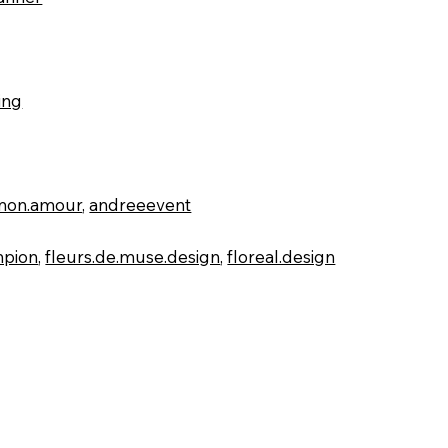
ing
.mon.amour
,
andreeevent
mpion
,
fleurs.de.muse.design
,
floreal.design