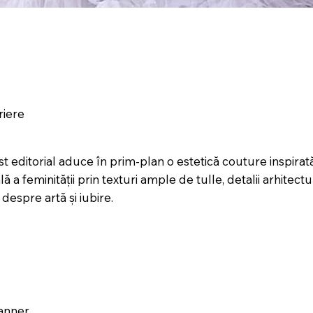
riere
st editorial aduce în prim-plan o estetică couture inspira
a feminității prin texturi ample de tulle, detalii arhitec
despre artă și iubire.
anner